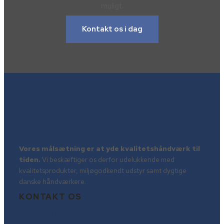
muligt.
Kontakt os i dag
Søften Tagrenovering ApS
Vores målsætning er at yde kvalitetshåndværk til
tiden.
Vi beskæftiger os derfor udelukkende med
kvalitetsprodukter, miljøgodkendt udstyr samt dygtige
danske håndværkere.
KONTAKT OS
+45 70 20 07 73
Damsbrovej 14, 8382 Hinnerup