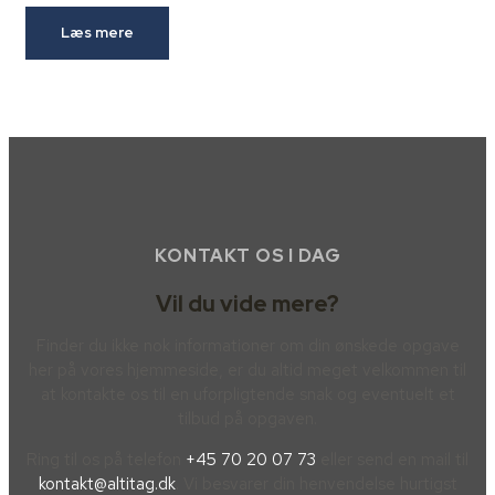
Læs mere
KONTAKT OS I DAG
Vil du vide mere?
Finder du ikke nok informationer om din ønskede opgave
her på vores hjemmeside, er du altid meget velkommen til
at kontakte os til en uforpligtende snak og eventuelt et
tilbud på opgaven.
Ring til os på telefon
+45 70 20 07 73
eller send en mail til
kontakt@altitag.dk
. Vi besvarer din henvendelse hurtigst