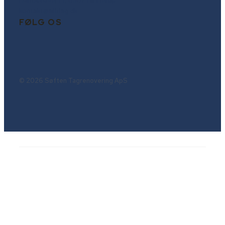
kontakt@altitag.dk
FØLG OS
© 2026 Søften Tagrenovering ApS