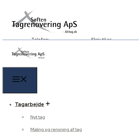
Telefon:
Skriv til os
(+45) 70 20 07 73
kontakt@altitag.dk
Tagarbejde
Nyt tag
Maling og rensning af tag