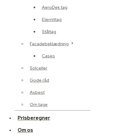
AeroDek tag
Eternittag
Ståltag
Facadebeklædning
Cases
Solceller
Gode råd
Asbest
Om tage
Prisberegner
Om os