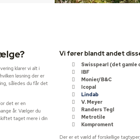
vælge?
Vi fører blandt andet dis
Swisspearl (det gamle 
ing klarer vi alt i
IBF
 hvilken løsning der er
Monier/B&C
ning, således du får det
Icopal
Lindab
V. Meyer
for det er en
Randers Tegl
mange år. Vælger du
Metrotile
kiftet taget mere i din
Komproment
Der er et væld af forskellige tagtyper