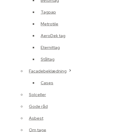
Betontag
Tagpap
Metrotile
AeroDek tag
Eternittag
Ståltag
Facadebeklædning
Cases
Solceller
Gode råd
Asbest
Om tage