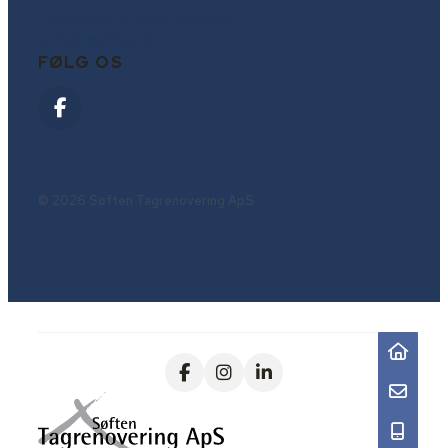
Damsbrovej 14, 8382 Hinnerup
kontakt@altitag.dk
FØLG OS
© 2026 Søften Tagrenovering ApS