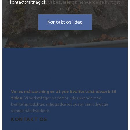
kontakt@altitag.dk
. Vi besvarer din henvendelse hurtigst
muligt.
Kontakt os i dag
Søften Tagrenovering ApS
Vores målsætning er at yde kvalitetshåndværk til
tiden.
Vi beskæftiger os derfor udelukkende med
kvalitetsprodukter, miljøgodkendt udstyr samt dygtige
danske håndværkere.
KONTAKT OS
+45 70 20 07 73