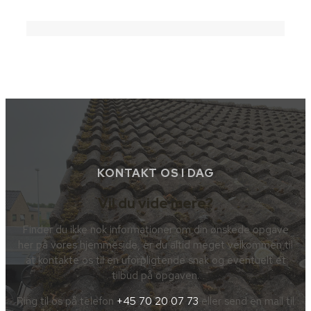
KONTAKT OS I DAG
Vil du vide mere?
Finder du ikke nok informationer om din ønskede opgave
her på vores hjemmeside, er du altid meget velkommen til
at kontakte os til en uforpligtende snak og eventuelt et
tilbud på opgaven.
Ring til os på telefon
+45 70 20 07 73
eller send en mail til