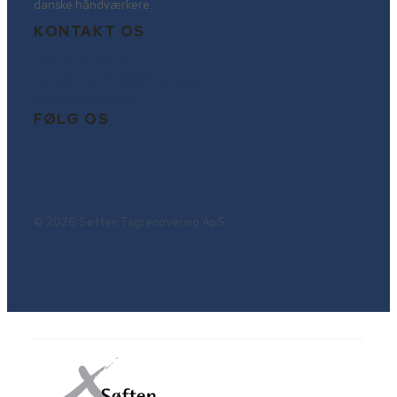
danske håndværkere.
KONTAKT OS
+45 70 20 07 73
Damsbrovej 14, 8382 Hinnerup
kontakt@altitag.dk
FØLG OS
© 2026 Søften Tagrenovering ApS