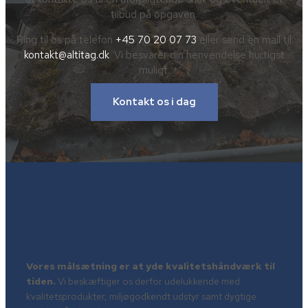
tilbud på opgaven.
Ring til os på telefon
+45 70 20 07 73
eller send en mail til
kontakt@altitag.dk
. Vi besvarer din henvendelse hurtigst
muligt.
Kontakt os i dag
Søften Tagrenovering ApS
Vores målsætning er at yde kvalitetshåndværk til
tiden.
Vi beskæftiger os derfor udelukkende med
kvalitetsprodukter, miljøgodkendt udstyr samt dygtige