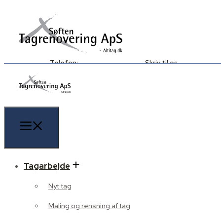
Telefon:
Skriv til os
(+45) 70 20 07 73
kontakt@altitag.dk
Tagarbejde
Nyt tag
Maling og rensning af tag