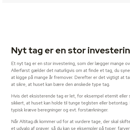
Nyt tag er en stor investeri
Et nyt tag er en stor investering, som der lægger mange ov
Allerførst gælder det naturligvis om at finde et tag, du synes 
at kigge på mange år fremover. Derefter er det vigtigt at 
at sikre, at huset kan bære den ønskede type tag.
Hvis det eksisterende tag er let, for eksempel eternit eller s
sikkert, at huset kan holde til tunge teglsten eller betontag. I
typisk kræve beregninger og evt. forstærkninger.
Når Altitag.dk kommer ud for at vurdere tage, der skal skifte
et udvalg af prøver, så du kan se eksempler på typer, farver 