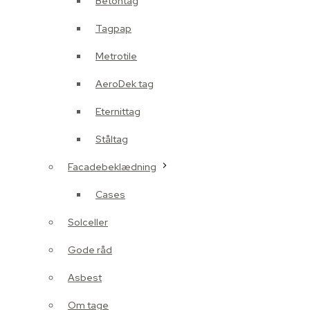
Betontag
Tagpap
Metrotile
AeroDek tag
Eternittag
Ståltag
Facadebeklædning
Cases
Solceller
Gode råd
Asbest
Om tage