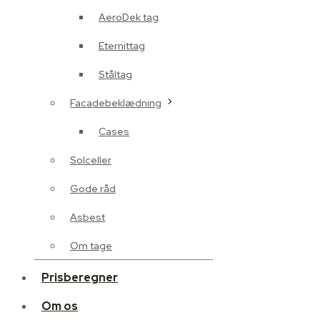
AeroDek tag
Eternittag
Ståltag
Facadebeklædning
Cases
Solceller
Gode råd
Asbest
Om tage
Prisberegner
Om os