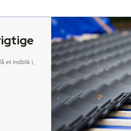
igtige
 et indblik i,