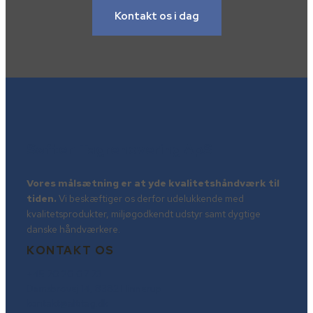
Kontakt os i dag
Søften Tagrenovering ApS
Vores målsætning er at yde kvalitetshåndværk til
tiden.
Vi beskæftiger os derfor udelukkende med
kvalitetsprodukter, miljøgodkendt udstyr samt dygtige
danske håndværkere.
KONTAKT OS
+45 70 20 07 73
Damsbrovej 14, 8382 Hinnerup
kontakt@altitag.dk