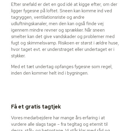
Efter snefald er det en god idé at kigge efter, om der
ligger fygesne på loftet. Sneen kan komme ind ved
tagryggen, ventilationsriste og andre
udluftningskanaler, men den kan også finde vej
igennem mindre revner og sprækker. Når sneen
smelter kan det give vandskader og problemer med
fugt og skimmelsvamp. Risikoen er størst i ældre huse,
hvor taget evt. er understrøget eller undertaget er i
stykker.
Med et tæt undertag opfanges fygesne som regel,
inden den kommer helt ind i bygningen.
Få et gratis tagtjek
Vores medarbejdere har mange års erfaring i at
vurdere alle slags tage – fra tegltag og eternit til
decra, stål– og betontage. Vi står klar med råd og