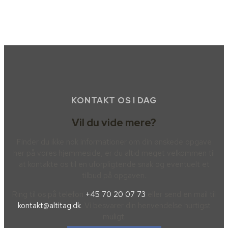
KONTAKT OS I DAG
Vil du vide mere?
Finder du ikke nok informationer om din ønskede opgave
her på vores hjemmeside, er du altid meget velkommen til
at kontakte os til en uforpligtende snak og eventuelt et
tilbud på opgaven.
Ring til os på telefon
+45 70 20 07 73
eller send en mail til
kontakt@altitag.dk
. Vi besvarer din henvendelse hurtigst
muligt.