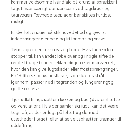
kommer voldsomme lysindfald på grund af sprækker i
taget. Vær særligt opmærksom ved tagskruer og
tagryggen. Revnede tagplader bør skiftes hurtigst
muligt.
Er der loftvinduer, så stik hovedet ud og tjek, at
inddækningerne er hele og fri for mos og snavs.
Tøm tagrenden for snavs og blade. Hvis tagrenden
stopper til, kan vandet løbe over og i nogle tilfælde
rende tilbage i underbeklædningen eller murværket,
hvor den kan give fugtskader eller frostsprængninger.
En 1½-liters sodavandsflaske, som skæres skråt
igennem, passer ned i tagrenden og fungerer rigtig
godt som øse.
Tjek udluftningshætter i køkken og bad (dvs. emhætte
og ventilation). Hvis der samler sig fugt, kan det være
tegn på, at der er fugt på loftet og dermed
utætheder i taget, eller at selve taghætten trænger til
udskiftning.